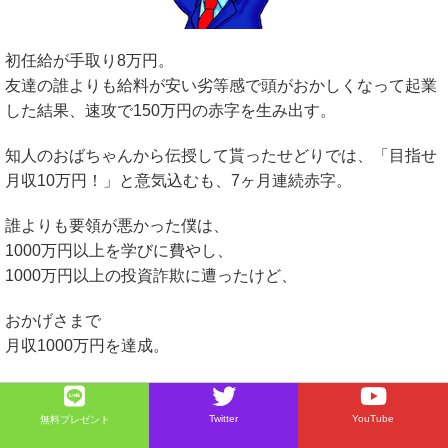
初任給が手取り8万円。
友達の誰よりも給料が安い劣等感で頭がおかしくなって起業
した結果、速攻で150万円の赤字を生み出す。
知人のおばちゃんから伝授して貰ったせどりでは、「目指せ
月収10万円！」と意気込むも、7ヶ月連続赤字。
誰よりも要領が悪かった僕は、
1000万円以上を学びに費やし、
1000万円以上の投資詐欺に遭ったけど、
おかげさまで
月収1000万円を達成。
たくさんの人から学び、たくさんの人に支えられて人生を変
える事ができた『恩返し』として、魂込めてブログで情報提
Twitter
YouTube
無料プレゼント
供をしています。