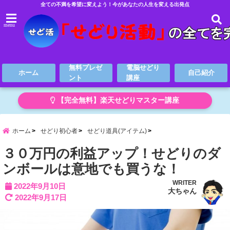
全ての不満を希望に変えよう！今があなたの人生を変える出発点
menu
無料プレゼ
電脳せどり
ホーム
自己紹介
ント
講座
【完全無料】楽天せどりマスター講座
ホーム
せどり初心者
せどり道具(アイテム)
３０万円の利益アップ！せどりのダ
ンボールは意地でも買うな！
WRITER
2022年9月10日
大ちゃん
2022年9月17日