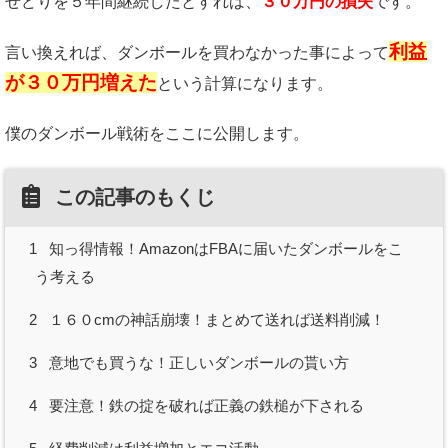
せどりを５年間継続したとすれば、
３０万円の損失
です。
利益
言い換えれば、ダンボールを買わなかった事によって
が３０万円増えた
という計算になります。
僕のダンボール戦術をここに公開します。
この記事のもくじ
1
知っ得情報！AmazonはFBAに届いたダンボールをこ
う考える
2
１６０cmの神話崩壊！まとめて送れば送料削減！
3
意地でも買うな！正しいダンボールの貰い方
4
要注意！鉄の掟を破れば正義の鉄槌が下される