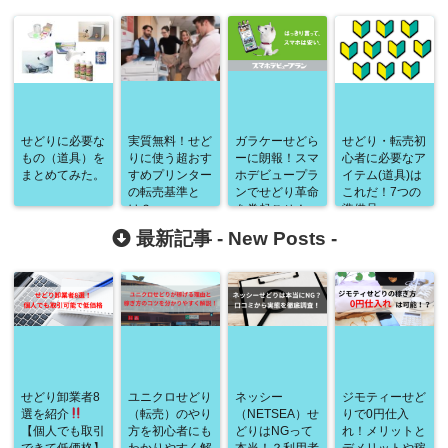
せどりに必要な
実質無料！せど
ガラケーせどら
せどり・転売初
もの（道具）を
りに使う超おす
ーに朗報！スマ
心者に必要なア
まとめてみた。
すめプリンター
ホデビュープラ
イテム(道具)は
の転売基準と
ンでせどり革命
これだ！7つの
は？
を巻起こせ！
準備品
最新記事 -
New Posts
-
せどり卸業者8
ユニクロせどり
ネッシー
ジモティーせど
選を紹介
（転売）のやり
（NETSEA）せ
りで0円仕入
【個人でも取引
方を初心者にも
どりはNGって
れ！メリットと
できて低価格】
わかりやすく解
本当！？利用者
デメリットや稼