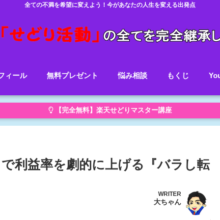
全ての不満を希望に変えよう！今があなたの人生を変える出発点
フィール
無料プレゼント
悩み相談
もくじ
Yo
【完全無料】楽天せどりマスター講座
で利益率を劇的に上げる『バラし転
WRITER
大ちゃん