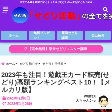
全ての不満を希望に変えよう！今があなたの人生を変える出発点
menu
無料プレゼ
電脳せどり
ホーム
自己紹介
ント
講座
【完全無料】楽天せどりマスター講座
ホーム
せどり初心者
せどりお得情報
2023年も注目！遊戯王カード転売(せ
どり)高額ランキングベスト10！【メ
ルカリ版】
WRITER
2023年1月8日
大ちゃんJr.o
2023年1月26日