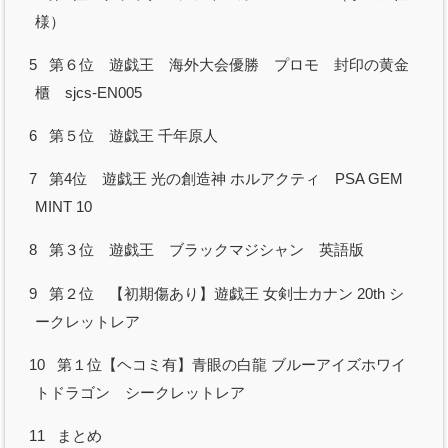
様）
5
第６位 遊戯王 海外大会優勝 プロモ 封印の黄金
櫃 sjcs-EN005
6
第５位 遊戯王 千年原人
7
第4位 遊戯王 光の創造神 ホルアクティ PSA GEM
MINT 10
8
第３位 遊戯王 ブラックマジシャン 英語版
9
第２位 【初期傷あり】遊戯王 女剣士カナン 20th シ
ークレットレア
10
第１位【ヘコミ有】青眼の白龍 ブルーアイズホワイ
トドラゴン シークレットレア
11
まとめ