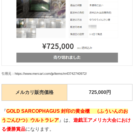
引用元：https://www.mercari.com/jp/items/m43742740972/
メルカリ販売価格
725,000円
『
GOLD SARCOPHAGUS 封印の黄金櫃 （ふういんのお
うごんひつ）ウルトラレア
』は、
遊戯王アメリカ大会におけ
る優勝賞品
になります。