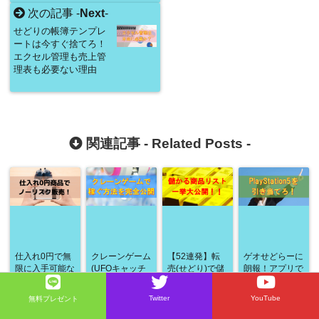
次の記事 -
Next
-
せどりの帳簿テンプレ
ートは今すぐ捨てろ！
エクセル管理も売上管
理表も必要ない理由
関連記事 -
Related Posts
-
仕入れ0円で無
クレーンゲーム
【52連発】転
ゲオせどらーに
限に入手可能な
(UFOキャッチ
売(せどり)で儲
朗報！アプリで
PS5(PlayStatio
転売商品で稼
ャー)転売は儲
かる商品リス
n5)の抽選開
ぐ！ノーリスク
かる？おすすめ
ト！2023年お
Twitter
YouTube
無料プレゼント
始！
せどり手法はこ
景品や相場価格
すすめ仕入れ先
れだ！
の見方を解説
を大公開！