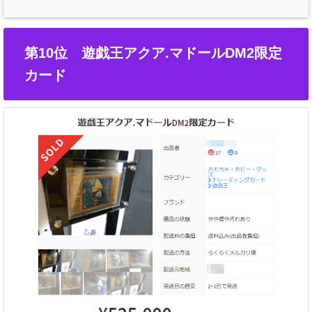
第10位 遊戯王アクア.マドールDM2限定
カード