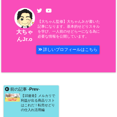
【大ちゃん監修】大ちゃんJr.が書いた
記事になります。基本的せどりスキル
大ちゃ
を学び、一人前のせどらーになる為に
必要な情報を公開しています。
んJr.o
詳しいプロフィールはこちら
前の記事 -
Prev
-
【10連発】メルカリで
利益が出る商品リスト
はこれだ！転売せどり
の仕入れ活用編