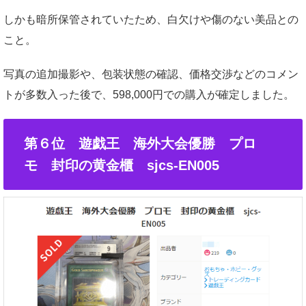
しかも暗所保管されていたため、白欠けや傷のない美品との
こと。
写真の追加撮影や、包装状態の確認、価格交渉などのコメン
トが多数入った後で、598,000円での購入が確定しました。
第６位 遊戯王 海外大会優勝 プロ
モ 封印の黄金櫃 sjcs-EN005