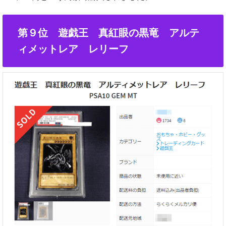
第９位 遊戯王 真紅眼の黒竜 アルテ
ィメットレア レリーフ